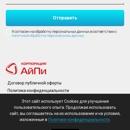
Отправить
Я согласен на обработку персональных данных в соответствии с
политикой обработки персональных данных
· Договор публичной оферты
· Политика конфиденциальности
· Правила возврата и обмена
· Контакты
Этот сайт использует Cookies для улучшения
· Производители
пользовательского опыта. Продолжая использовать
сайт, вы соглашаетесь на их использование и на условия,
© 2025 Все права защищены
изложенные в
Политике конфиденциальности
.