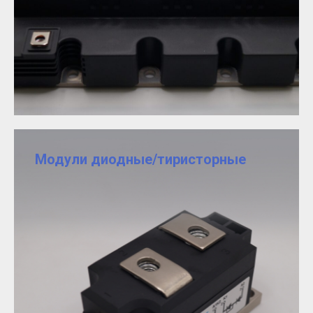
Модули диодные/тиристорные