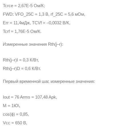
Tcrce = 2,67E-5 Ом/К;
FWD: VFO_25C = 1,3 В, rf_25C = 5,6 мОм,
Err = 11,4мДж, TCVf = –0,0032 В/К,
Tcrf = 1,76E-5 Ом/К.
Измеренные значения Rth(j–r):
Rth(j–r)I = 0,3 К/Вт,
Rth(j–r)D = 0,6 К/Вт.
Первый временной шаг, измеренные значения:
Iout = 76 Arms = 107,48 Apk,
M = 1Ю\,
cos(ϕ) = 0,85,
Vcc = 650 В,