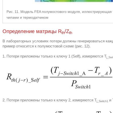
Рис. 11. Модель FEA полумостового модуля, иллюстрирующая 
чипами и термодатчиком
Определение матрицы R
/Z
th
th
В лабораторных условиях потери должны генерироваться каж
пример относится к полумостовой схеме (рис. 12).
1. Потери приложены только к ключу 1 (Self), измеряются T
j_Swi
2. Потери приложены только к ключу 2, измеряются T
и 
j_Switch1