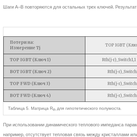
Шаги A–B повторяются для остальных трех ключей. Результаты
Потери на:
TOP IGBT (Клю
Измерение Tj
TOP IGBT (Ключ 1)
Rth(j-r)_Switch1,1 
BOT IGBT (Ключ 2)
Rth(j-r)_Switch
TOP FWD (Ключ 3)
Rth(j-r)_Switch
BOT FWD (Ключ 4)
Rth(j-r)_Switch
Таблица 5. Матрица R
для гипотетического полумоста.
th
При использовании динамического теплового импеданса пара
например, отсутствует тепловая связь между кристаллами ил