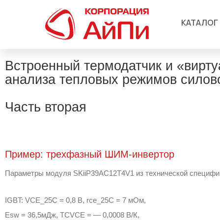
КАТАЛОГ
Встроенный термодатчик и «вирту
анализа тепловых режимов силов
Часть вторая
Пример: трехфазный ШИМ-инвертор
Параметры модуля SKiiP39AC12T4V1 из технической специфи
IGBT: VCE_25C = 0,8 В, rce_25C = 7 мОм,
Esw = 36,5мДж, TCVCE = — 0,0008 В/К,