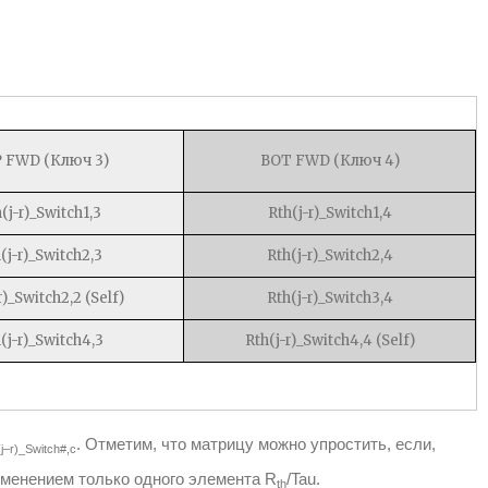
 FWD (Ключ 3)
BOT FWD (Ключ 4)
(j-r)_Switch1,3
Rth(j-r)_Switch1,4
(j-r)_Switch2,3
Rth(j-r)_Switch2,4
r)_Switch2,2 (Self)
Rth(j-r)_Switch3,4
(j-r)_Switch4,3
Rth(j-r)_Switch4,4 (Self)
. Отметим, что матрицу можно упростить, если,
(j–r)_Switch#,c
именением только одного элемента R
/Tau.
th