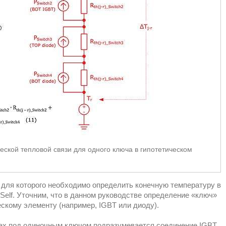
еской тепловой связи для одного ключа в гипотетическом
для которого необходимо определить конечную температуру в
Self. Уточним, что в данном руководстве определение «ключ»
ескому элементу (например, IGBT или диоду).
тах под одиночным ключом подразумевается соединение IGBT