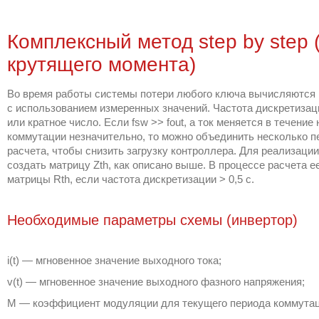
Комплексный метод step by step
крутящего момента)
Во время работы системы потери любого ключа вычисляются 
с использованием измеренных значений. Частота дискретизаци
или кратное число. Если fsw >> fout, а ток меняется в течение
коммутации незначительно, то можно объединить несколько 
расчета, чтобы снизить загрузку контроллера. Для реализаци
создать матрицу Zth, как описано выше. В процессе расчета е
матрицы Rth, если частота дискретизации > 0,5 c.
Необходимые параметры схемы (инвертор)
i(t) — мгновенное значение выходного тока;
v(t) — мгновенное значение выходного фазного напряжения;
М — коэффициент модуляции для текущего периода коммутац