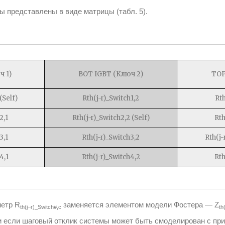
 представлены в виде матрицы (табл. 5).
ч 1)
BOT IGBT (Ключ 2)
TOP
(Self)
Rth(j-r)_Switch1,2
Rth
2,1
Rth(j-r)_Switch2,2 (Self)
Rth
3,1
Rth(j-r)_Switch3,2
Rth(j-
4,1
Rth(j-r)_Switch4,2
Rth
метр R
заменяется элементом модели Фостера — Z
th(j–r)_Switch#,c
th
и если шаговый отклик системы может быть смоделирован с пр