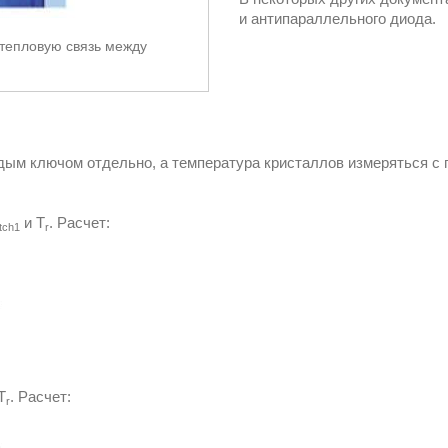
и антипараллельного диода.
тепловую связь между
дым ключом отдельно, а температура кристаллов измеряться с
и T
. Расчет:
tch1
r
T
. Расчет:
r