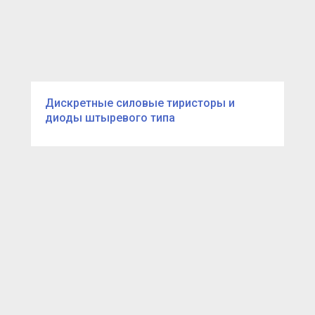
Дискретные силовые тиристоры и
диоды штыревого типа