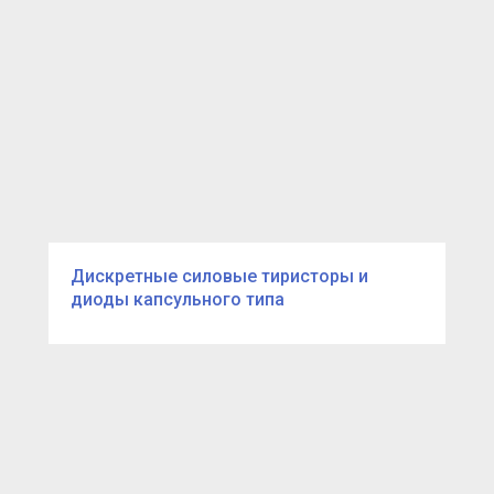
Дискретные силовые тиристоры и
диоды капсульного типа