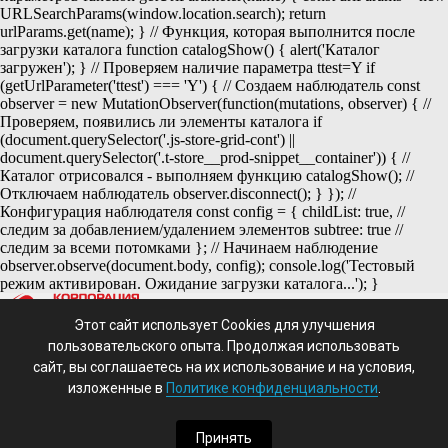
URLSearchParams(window.location.search); return
urlParams.get(name); } // Функция, которая выполнится после
загрузки каталога function catalogShow() { alert('Каталог
загружен'); } // Проверяем наличие параметра ttest=Y if
(getUrlParameter('ttest') === 'Y') { // Создаем наблюдатель const
observer = new MutationObserver(function(mutations, observer) { //
Проверяем, появились ли элементы каталога if
(document.querySelector('.js-store-grid-cont') ||
document.querySelector('.t-store__prod-snippet__container')) { //
Каталог отрисовался - выполняем функцию catalogShow(); //
Отключаем наблюдатель observer.disconnect(); } }); //
Конфигурация наблюдателя const config = { childList: true, //
следим за добавлением/удалением элементов subtree: true //
следим за всеми потомками }; // Начинаем наблюдение
observer.observe(document.body, config); console.log('Тестовый
режим активирован. Ожидание загрузки каталога...'); }
Этот сайт использует Cookies для улучшения
пользовательского опыта. Продолжая использовать
· Договор публичной оферты
· Политика конфиденциальности
сайт, вы соглашаетесь на их использование и на условия,
изложенные в
Политике конфиденциальности
.
· Правила возврата и обмена
· Контакты
· Производители
© 2025 Все права защищены
Принять