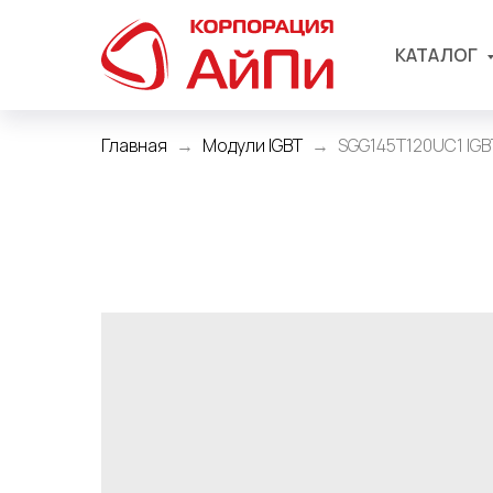
КАТАЛОГ
Главная
Модули IGBT
SGG145T120UC1 IGBT