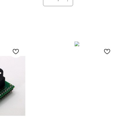
 1700 В
Мах. High Side Voltage (В)2: 1700 В
ве.
Под заказ. Бесплатная доставка по
ссии.
России.