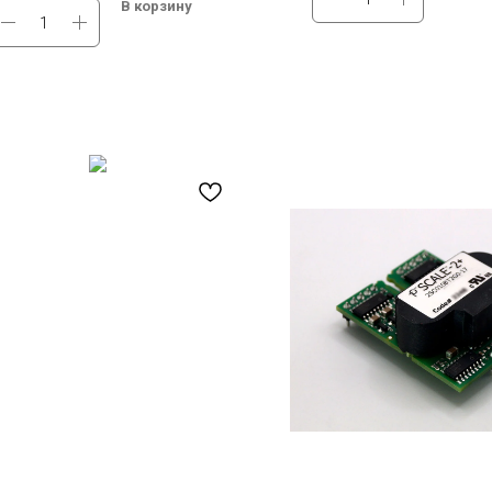
В корзину
gh Side Voltage (В)2: 1700 В
Мах. High Side Voltage (В)2:
чии на складе в Москве.
В наличии на складе в Моск
тная доставка по России.
Бесплатная доставка по Ро