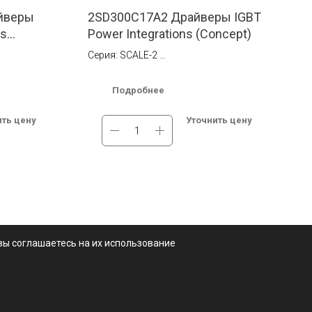
йверы
2SD300C17A2 Драйверы IGBT
ns
Power Integrations (Concept)
Серия: SCALE-2
Ток: 30 А
коннектор на
Тип монтажа: Установка в коннектор на
Подробнее
печатной плате
Dual-Channel
Мах. High Side Voltage (В): Dual-Channel
ить цену
Уточнить цену
Driver Core
 1700 В
Мах. High Side Voltage (В)2: 1700 В
ве.
В наличии на складе в Москве.
ссии.
Бесплатная доставка по России.
вы соглашаетесь на их использование
зврата и обмена
· Контакты
· Производители