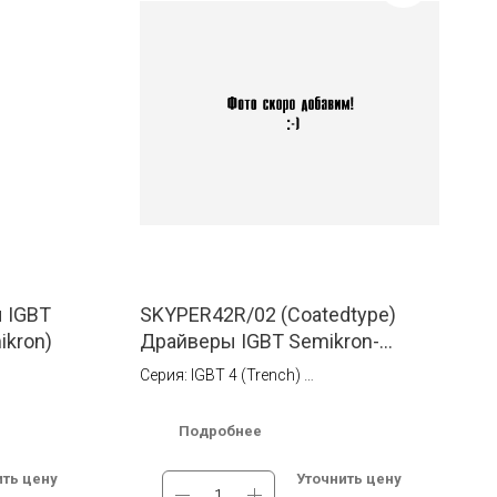
 IGBT
SKYPER42R/02 (Coatedtype)
ikron)
Драйверы IGBT Semikron-
Danfos (Semikron)
Серия: IGBT 4 (Trench)
Ток: 30 A
коннектор на
Тип монтажа: Установка в коннектор на
Подробнее
печатной плате
Dual-Channel
Мах. High Side Voltage (В): Dual-Channel
ить цену
Уточнить цену
Driver Core