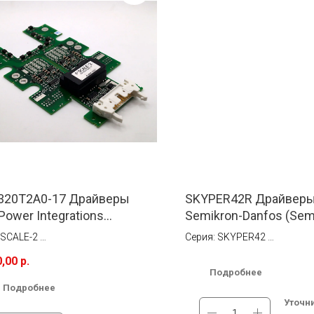
320T2A0-17 Драйверы
SKYPER42R Драйверы
Power Integrations
Semikron-Danfos (Sem
ept)
 SCALE-2
Серия: SKYPER42
0 A
Ток: 30 A
0,00
р.
нтажа: Монтируется
Тип монтажа: Установка в 
Подробнее
едственно на модуль
печатной плате
Подробнее
gh Side Voltage (В): Dual-Channel
Мах. High Side Voltage (В): 
Уточн
Core
Driver Core