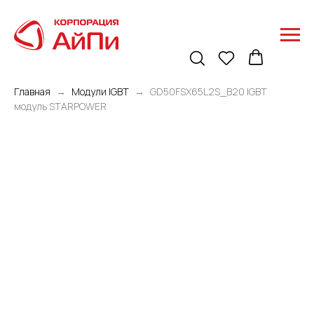
Главная
Модули IGBT
GD50FSX65L2S_B20 IGBT
модуль STARPOWER