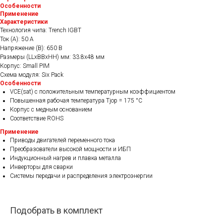
Особенности
Применение
Характеристики
Технология чипа: Trench IGBT
Ток (А): 50 A
Напряжение (В): 650 В
Размеры (LLxBBxHH) мм: 33.8х48 мм
Корпус: Small PIM
Схема модуля: Six Pack
Особенности
VCE(sat) с положительным температурным коэффициентом
Повышенная рабочая температура Tjop = 175 °C
Корпус с медным основанием
Соответствие ROHS
Применение
Приводы двигателей переменного тока
Преобразователи высокой мощности и ИБП
Индукционный нагрев и плавка металла
Инверторы для сварки
Системы передачи и распределения электроэнергии
Подобрать в комплект