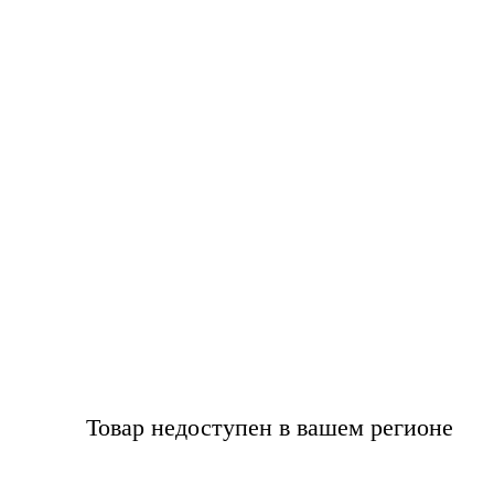
Ток: 100 A
Напряжение: 1200 В
В наличии на складе в Москве.
Скачать документацию 2
Товар недоступен в вашем регионе