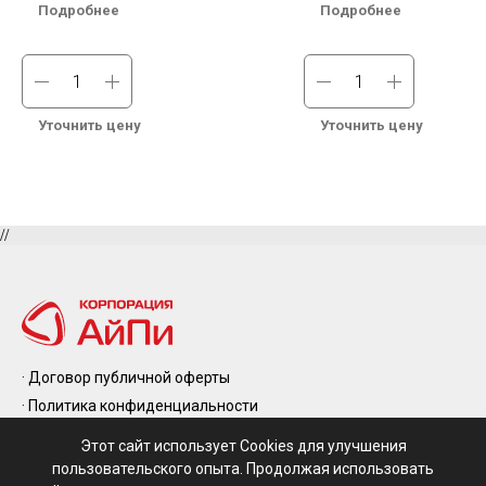
Подробнее
Подробнее
печатной плате
печатной плате
Мах. High Side Voltage (В): Dual-Channel
Мах. High Side Voltage (В): Dua
Driver Core
Driver Core
Мах. High Side Voltage (В)2: 1700 В
Мах. High Side Voltage (В)2: 1
Под заказ. Бесплатная доставка по
В наличии на складе в Москве
Уточнить цену
Уточнить цену
России.
Бесплатная доставка по Росси
//
· Договор публичной оферты
· Политика конфиденциальности
· Правила возврата и обмена
· Контакты
Этот сайт использует Cookies для улучшения
· Производители
пользовательского опыта. Продолжая использовать