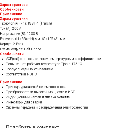
"
Характеристики
Особенности
Применение
Характеристики
Технология чипа: IGBT 4 (Trench)
Ток (А): 200 A
Напряжение (В): 1200 В
Размеры (LLxBBxHH) мм: 62х107х31 мм
Корпус: 2-Pack
Схема модуля: Half-Bridge
Особенности
VCE(sat) с положительным температурным коэффициентом
Повышенная рабочая температура Tjop = 175 °C
Корпус с медным основанием
Соответствие ROHS
Применение
Приводы двигателей переменного тока
Преобразователи высокой мощности и ИБП
Индукционный нагрев и плавка металла
Инверторы для сварки
Системы передачи и распределения электроэнергии
Подобрать в комплект