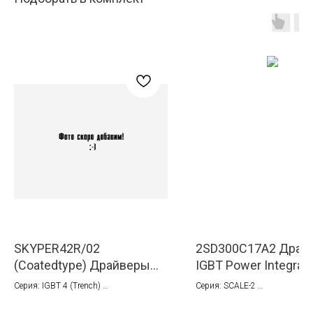
SKYPER42R/02
2SD300C17A2 Драй
(Coatedtype) Драйверы
IGBT Power Integrat
IGBT Semikron-Danfos
(Concept)
Серия: IGBT 4 (Trench)
Серия: SCALE-2
(Semikron)
Ток: 30 A
Ток: 30 А
Тип монтажа: Установка в коннектор на
Тип монтажа: Установка в кон