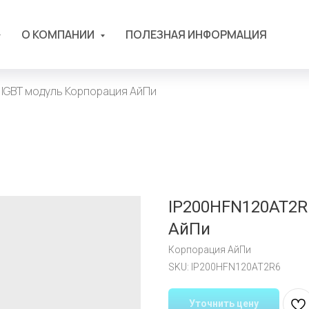
О КОМПАНИИ
ПОЛЕЗНАЯ ИНФОРМАЦИЯ
 IGBT модуль Корпорация АйПи
IP200HFN120AT2R
АйПи
Корпорация АйПи
SKU:
IP200HFN120AT2R6
Уточнить цену