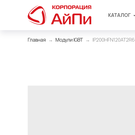
КАТАЛОГ
Главная
Модули IGBT
IP200HFN120AT2R6