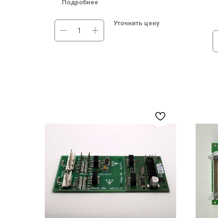
Подробнее
печатной плате
непоср
Мах. High Side Voltage (В): Dual-Channel
Мах. H
Уточнить цену
Driver Core
driver
Мах. High Side Voltage (В)2: 1700 В
Мах. Hi
В наличии на складе в Москве.
В нали
Бесплатная доставка по России.
Новоси
России