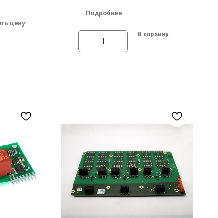
ь
непосредственно на модуль
Подробнее
Dual-Channel
Мах. High Side Voltage (В): Dual-Channel
ить цену
Plug-and-Play Driver
В корзину
 1700 В
Мах. High Side Voltage (В)2: 1200 В
тавка по
В наличии на складе в Новосибирске.
Бесплатная доставка по России.