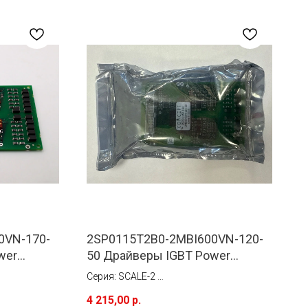
0VN-170-
2SP0115T2B0-2MBI600VN-120-
wer
50 Драйверы IGBT Power
Integrations (Concept)
Серия: SCALE-2
Ток: 15 A
4 215,00
р.
Тип монтажа: Монтируется