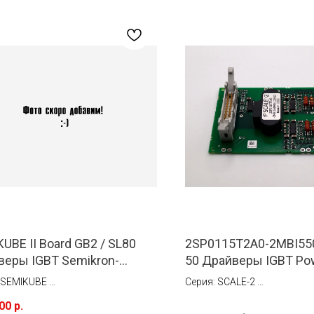
UBE II Board GB2 / SL80
2SP0115T2A0-2MBI55
веры IGBT Semikron-
50 Драйверы IGBT Po
s (Semikron)
Integrations (Concept)
: SEMIKUBE
Серия: SCALE-2
Ток: 15 A
,00
р.
нтажа: Монтируется
Тип монтажа: Монтируется