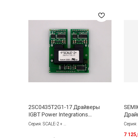
2SC0435T2G1-17 Драйверы
SEMIK
IGBT Power Integrations
Драй
(Concept)
Danfo
Серия: SCALE-2 +
Серия
Ток: 35 A
Ток: #
7 125
Тип монтажа: Установка в коннектор на
Тип мо