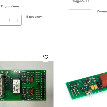
Подробнее
едственно на модуль
непосредственно на модул
Подробнее
igh Side Voltage (В): Сustom-made
Мах. High Side Voltage (В): 
Уточн
 board for the SEMIKUBE SL моdule
Plug-and-Play Driver
В корзину
gh Side Voltage (В)2: 1700 В
Мах. High Side Voltage (В)2:
чии на складе в Москве и
Под заказ. Бесплатная дос
бирске. Бесплатная доставка по
России.
.