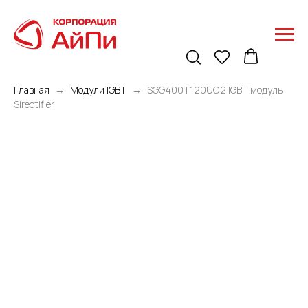
Главная
Модули IGBT
SGG400T120UC2 IGBT модуль
Sirectifier