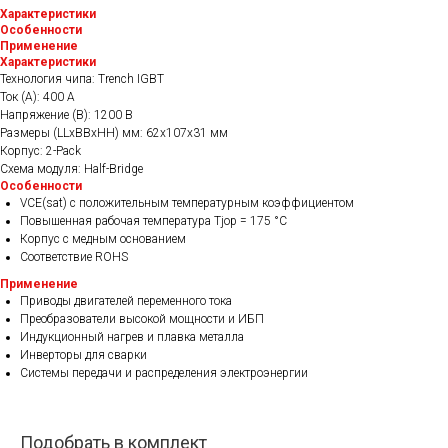
Характеристики
Особенности
Применение
Характеристики
Технология чипа: Trench IGBT
Ток (А): 400 A
Напряжение (В): 1200 В
Размеры (LLxBBxHH) мм: 62х107х31 мм
Корпус: 2-Pack
Схема модуля: Half-Bridge
Особенности
VCE(sat) с положительным температурным коэффициентом
Повышенная рабочая температура Tjop = 175 °C
Корпус с медным основанием
Соответствие ROHS
Применение
Приводы двигателей переменного тока
Преобразователи высокой мощности и ИБП
Индукционный нагрев и плавка металла
Инверторы для сварки
Системы передачи и распределения электроэнергии
Подобрать в комплект