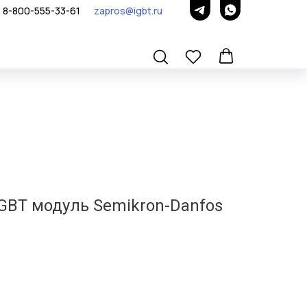
8-800-555-33-61
zapros@igbt.ru
GBT модуль Semikron-Danfos