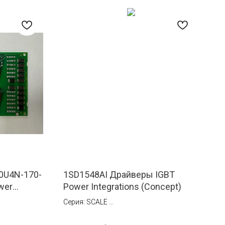
0U4N-170-
1SD1548AI Драйверы IGBT
wer
Power Integrations (Concept)
Серия: SCALE
Ток: 48 A
Тип монтажа: Установка в коннектор на