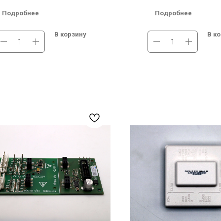
едственно на модуль
непосредственно на модул
Подробнее
Подробнее
gh Side Voltage (В): Dual-Channel
Мах. High Side Voltage (В): 
d-Play Driver
Plug-and-Play Driver
В корзину
В к
gh Side Voltage (В)2: 1200 В
Мах. High Side Voltage (В)2:
чии на складе в Новосибирске.
В наличии на складе в Нов
тная доставка по России.
Бесплатная доставка по Ро