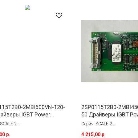
115T2B0-2MBI600VN-120-
2SP0115T2B0-2MBI45
райверы IGBT Power
50 Драйверы IGBT Po
rations (Concept)
Integrations (Concept)
 SCALE-2
Серия: SCALE-2
5 A
Ток: 15 A
,00
р.
4 215,00
р.
нтажа: Монтируется
Тип монтажа: Монтируется