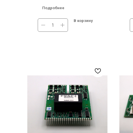
непосредственно на модуль
непоср
Подробнее
Мах. High Side Voltage (В): Dual-Channe
Мах. Hi
adaptor board for the IGBT module
Plug-an
В корзину
Мах. High Side Voltage (В)2: 1700 В
Мах. Hi
В наличии на складе в Москве и
В нали
Новосибирске. Бесплатная доставка по
Беспла
России.