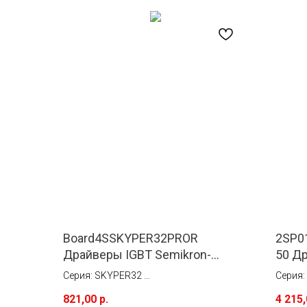
Board4SSKYPER32PROR
2SP0
Драйверы IGBT Semikron-
50 Д
Danfos (Semikron)
Integ
Серия: SKYPER32
Серия:
Ток: #
Ток: 1
821,00
р.
4 215
Тип монтажа: Монтируется
Тип мо