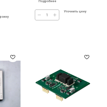
Подробнее
ь
печатной плате
Dual-Channel
Мах. High Side Voltage (В): Single-Channel
Уточнить цену
Driver Core
орзину
 1700 В
Мах. High Side Voltage (В)2: 1700 В
осибирске.
Под заказ. Бесплатная доставка по
ссии.
России.