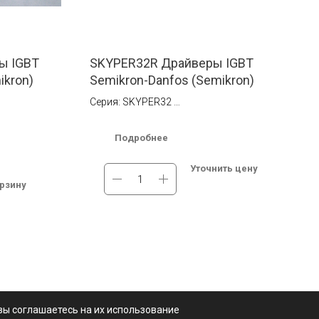
ы IGBT
SKYPER32R Драйверы IGBT
ikron)
Semikron-Danfos (Semikron)
Серия: SKYPER32
Ток: 15 A
коннектор на
Тип монтажа: Установка в коннектор на
Подробнее
печатной плате
Dual-Channel
Мах. High Side Voltage (В): Dual-Channel
Уточнить цену
Driver Core
орзину
 1700 В
Мах. High Side Voltage (В)2: 1700 В
ве.
В наличии на складе в Москве.
ссии.
Бесплатная доставка по России.
вы соглашаетесь на их использование