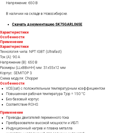
Напряжение: 650 В
В наличии на складе в Новосибирске.
Скачать документацию SK75GARL065E
Характеристики
Особенности
Применение
Характеристики
Технология чипа: NPT IGBT (Ultrafast)
Ток (А): 90 А
Напряжение (В): 650 В
Размеры (LLxBBxHH) мм: 31х55х12 мм
Корпус: SEMITOP 3
Схема модуля: Chopper
Особенности
VCE(sat) с положительным температурным коэффициентом
Повышенная рабочая температура Tjop = 150 °C
Без базовый корпус
Соответствие ROHS
Применение
Приводы двигателей переменного тока
Преобразователи высокой мощности и ИБП
Индукционный нагрев и плавка металла