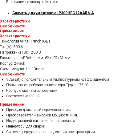
В наличии на складе в Москве.
Скачать документацию IP300HFG12AAR6-A
Характеристики
Особенности
Применение
Характеристики
Технология чипа: Trench IGBT
Ток (А): 300 A
Напряжение (В): 1200 В
Размеры (LLxBBxHH) мм: 62х107х31 мм
Корпус: 2-Pack
Схема модуля: Half-Bridge
Особенности
VCE(sat) с положительным температурным коэффициентом
Повышенная рабочая температура Tjop = 175 °C
Корпус с медным основанием
Соответствие ROHS
Применение
Приводы двигателей переменного тока
Преобразователи высокой мощности и ИБП
Индукционный нагрев и плавка металла
Инверторы для сварки
Системы передачи и распределения электроэнергии