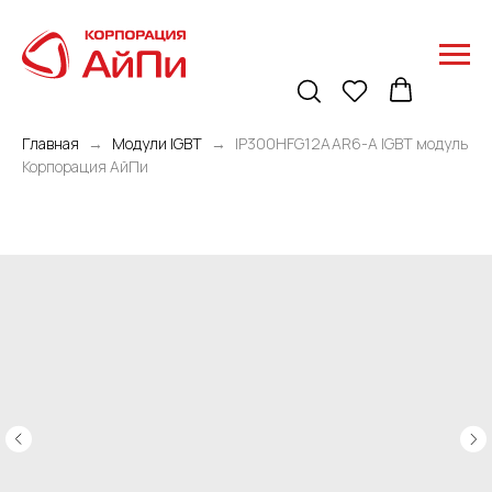
Главная
Модули IGBT
IP300HFG12AAR6-A IGBT модуль
Корпорация АйПи