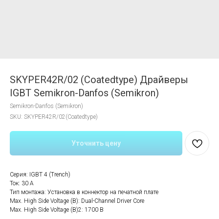
SKYPER42R/02 (Coatedtype) Драйверы
IGBT Semikron-Danfos (Semikron)
Semikron-Danfos (Semikron)
SKU:
SKYPER42R/02(Coatedtype)
Уточнить цену
Серия: IGBT 4 (Trench)
Ток: 30 A
Тип монтажа: Установка в коннектор на печатной плате
Мах. High Side Voltage (В): Dual-Channel Driver Core
Мах. High Side Voltage (В)2: 1700 В