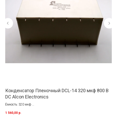
Конденсатор Пленочный DCL-14 320 мкф 800 В
Ко
DC Alcon Electronics
мк
Ёмкость: 320 мкф
Ёмк
Напряжение: 800В DC
Нап
1 560,00
р.