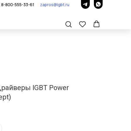
8-800-555-33-61
zapros@igbt.ru
Драйверы IGBT Power
ept)