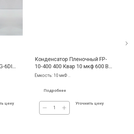
Конденсатор Пленочный FP-
Кон
G-6DI
10-400 400 Квар 10 мкф 600 В
14 
lcon
AC Alcon Electronics
Ele
Ёмкость: 10 мкФ
Ёмко
Напряжение: 600 В AC
Напр
1 56
Подробнее
тавка по
В наличии на складе в Москве.
В на
Бесплатная доставка по России.
Бесп
ть цену
Уточнить цену