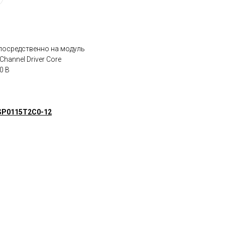
посредственно на модуль
-Channel Driver Core
0 В
SP0115T2C0-12