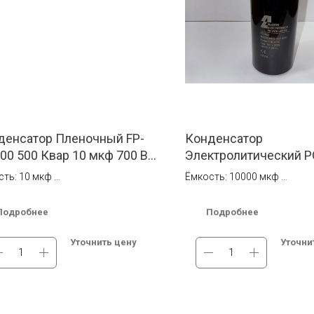
денсатор Пленочный FP-
Конденсатор
00 500 Квар 10 мкф 700 В
Электролитический P
lcon Electronics
10000 мкф 100 В DC A
сть: 10 мкф
Ёмкость: 10000 мкф
Electronics
яжение: 700 В АС
Напряжение: 100В DC
Подробнее
Подробнее
ичии на складе в Новосибирске.
Под заказ. Бесплатная дос
латная доставка по России.
России.
Уточнить цену
Уточни