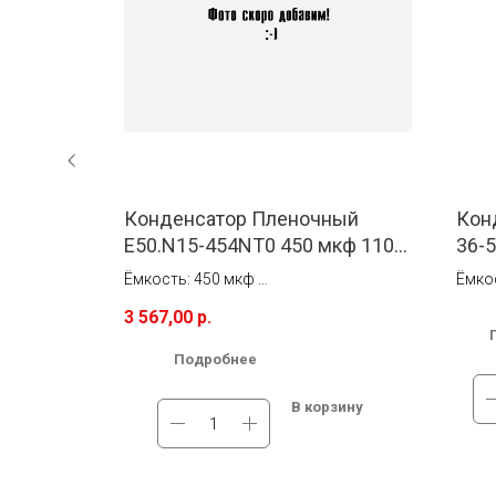
Конденсатор Пленочный
Кон
E50.N15-454NT0 450 мкф 1100
36-5
S 2700
В DC Electronicon
AC A
Ёмкость: 450 мкф
Ёмко
Chemi-
Напряжение: 1100 В DC
Напр
3 567,00
р.
ве.
В наличии на складе в Новосибирске.
В нал
Подробнее
ссии.
Бесплатная доставка по России.
Бесп
зину
В корзину