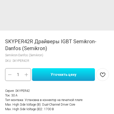
SKYPER42R Драйверы IGBT Semikron-
Danfos (Semikron)
Semikron-Danfos (Semikron)
SKU:
SKYPER42R
Уточнить цену
Серия: SKYPER42
Ток: 30 A
Тип монтажа: Установка в коннектор на печатной плате
Мах. High Side Voltage (В): Dual-Channel Driver Core
Мах. High Side Voltage (В)2: 1700 В