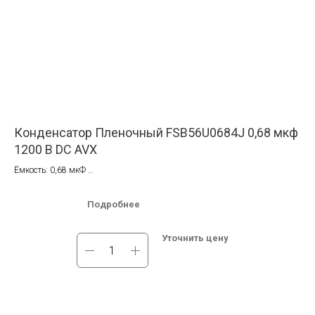
Конденсатор Пленочный FSB56U0684J 0,68 мкф
Ко
1200 В DC AVX
13
Ёмкость: 0,68 мкФ
Ёмк
Напряжение: 1200 В DC
Нап
1 1
Подробнее
В наличии на складе в Москве. Бесплатная доставка по России.
В н
Уточнить цену