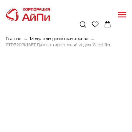
Главная
Модули диодные/тиристорные
STD320GK16BT Диодно-тиристорный модуль Sirectifier