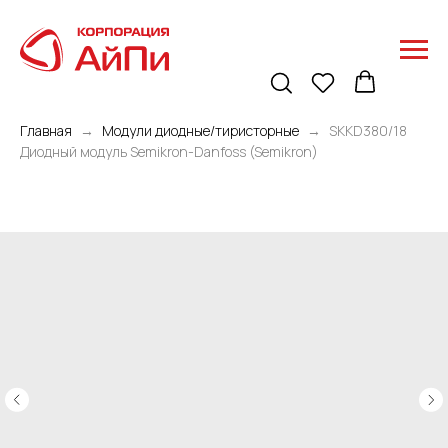
Главная
Модули диодные/тиристорные
SKKD380/18
Диодный модуль Semikron-Danfoss (Semikron)