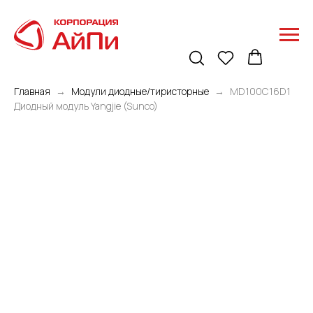
Главная
Модули диодные/тиристорные
MD100C16D1
Диодный модуль Yangjie (Sunco)