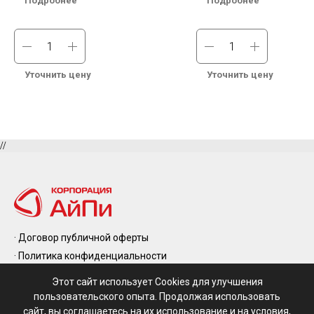
Подробнее
Подробнее
В наличии на складе в Москве.
В наличии на складе в Москве
Бесплатная доставка по России.
Бесплатная доставка по Росси
Уточнить цену
Уточнить цену
//
· Договор публичной оферты
· Политика конфиденциальности
· Правила возврата и обмена
· Контакты
Этот сайт использует Cookies для улучшения
· Производители
пользовательского опыта. Продолжая использовать
сайт, вы соглашаетесь на их использование и на условия,
© 2025 Все права защищены