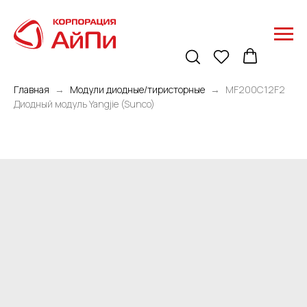
Главная
Модули диодные/тиристорные
MF200C12F2
Диодный модуль Yangjie (Sunco)