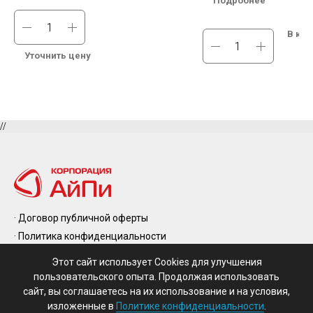
Подробнее
В кор
Уточнить цену
//
· Договор публичной оферты
· Политика конфиденциальности
· Правила возврата и обмена
· Контакты
Этот сайт использует Cookies для улучшения
· Производители
пользовательского опыта. Продолжая использовать
сайт, вы соглашаетесь на их использование и на условия,
© 2025 Все права защищены
изложенные в
Политике конфиденциальности
.