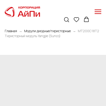
Главная
Модули диодные/тиристорные
MT200C18T2
Тиристорный модуль Yangjie (Sunco)