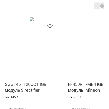
SGG145T120UC1 IGBT
FF450R17ME4 IGBT
модуль Sirectifier
модуль Infineon
Ток: 145 A
Ток: 450 A
Напряжение: 1200 В
Напряжение: 1700 В