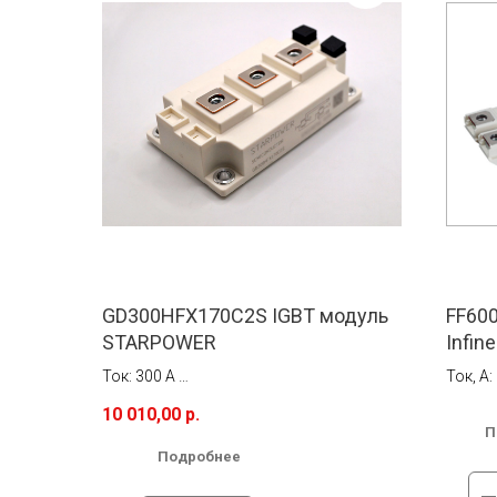
GD300HFX170C2S IGBT модуль
FF60
STARPOWER
Infin
Ток: 300 A
Ток, А:
Напряжение: 1700 В
Напряж
10 010,00
р.
ДxШxВ:
П
В наличии на складе в Москве и в
Вес: 34
Подробнее
Новосибирске. Бесплатная доставка по
России.