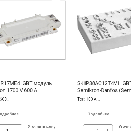
0R17ME4 IGBT модуль
SKiiP38AC12T4V1 IGB
eon 1700 V 600 A
Semikron-Danfos (Sem
 600
Ток: 100 А
ение, В: 1700
Напряжение: 1200 В
 152x63x21 мм
одробнее
Подробнее
5 г
В наличии на складе в Моск
Бесплатная доставка по Ро
Уточнить цену
Уточн