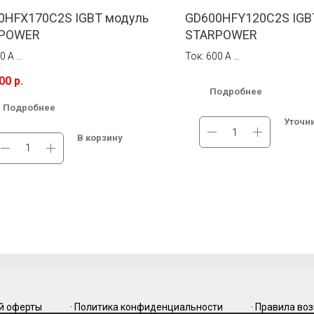
0HFX170C2S IGBT модуль
GD600HFY120C2S IGB
POWER
STARPOWER
00 A
Ток: 600 A
ение: 1700 В
Напряжение: 1200 В
,00
р.
Подробнее
чии на складе в Новосибирске.
В наличии на складе в Моск
Подробнее
тная доставка по России.
Бесплатная доставка по Ро
Уточн
В корзину
ой оферты
· Политика конфиденциальности
· Правила во