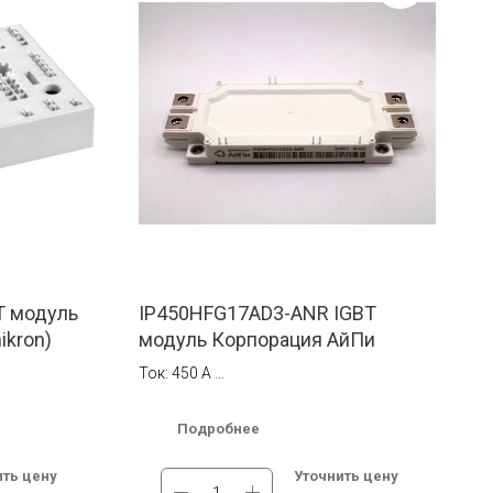
T модуль
IP450HFG17AD3-ANR IGBT
ikron)
модуль Корпорация АйПи
Ток: 450 A
Напряжение: 1700 В
Подробнее
ве.
В наличии на складе в Москве.
ссии.
Бесплатная доставка по России.
ить цену
Уточнить цену