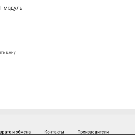
T модуль
ве.
ссии.
ить цену
зврата и обмена
· Контакты
· Производители