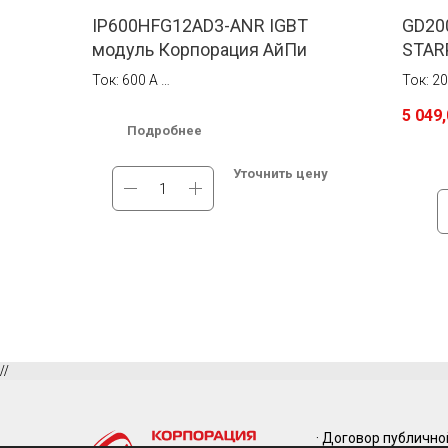
IP600HFG12AD3-ANR IGBT
GD20
модуль Корпорация АйПи
STAR
Ток: 600 A
Ток: 2
Напряжение: 1200 В
Напряж
5 049
Подробнее
В наличии на складе в Москве.
В нали
Бесплатная доставка по России.
Беспла
Уточнить цену
//
· Договор публичн