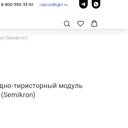
8-800-555-33-61
zapros@igbt.ru
s (Semikron)
дно-тиристорный модуль
 (Semikron)