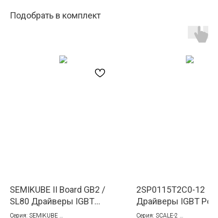
Подобрать в комплект
SEMIKUBE II Board GB2 /
2SP0115T2C0-12
SL80 Драйверы IGBT
Драйверы IGBT Pow
Semikron-Danfos
Integrations (Concep
Серия: SEMIKUBE
Серия: SCALE-2